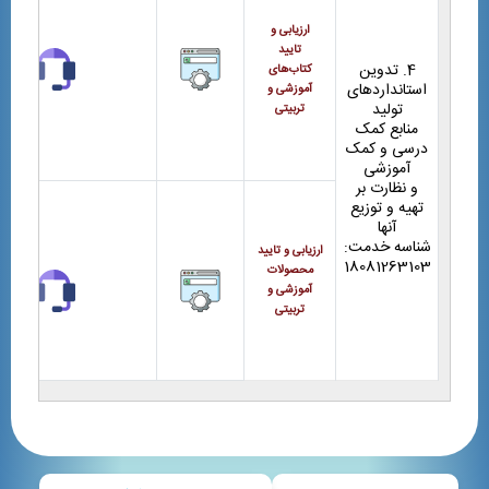
ارزیابی و
تایید
4. تدوین
کتاب‌های
استانداردهای
آموزشی و
تولید
تربیتی
منابع کمک
درسی و کمک
آموزشی
و نظارت بر
تهیه و توزیع
آنها
شناسه خدمت:
ارزیابی و تایید
18081263103
محصولات
آموزشی و
تربیتی