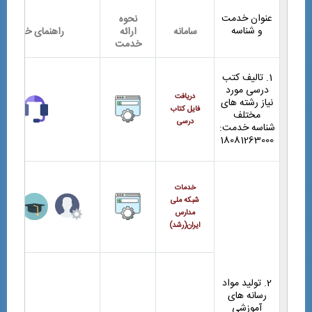
عنوان خدمت
نحوه
و شناسه
سامانه
ارائه
راهنمای خدمت
خدمت
1. تالیف کتب
درسی مورد
دریافت
نیاز رشته های
فایل کتاب
مختلف
درسی
شناسه خدمت:
18081263000
خدمات
شبکه ملی
مدارس
ایران(رشد)
2. تولید مواد
رسانه های
آموزشی