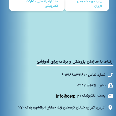
بیانیه حریم خصوصی
سند نهادينه‌سازی مشاركت
کاربران
الكترونيكی
ارتباط با سازمان پژوهش و برنامه‌ریزی آموزشی
شماره تماس :
9-02188831161
نمابر :
0218312565
پست الکترونیک :
Info@oerp.ir
آدرس:
تهران، خیابان کریمخان زند، خیابان ایرانشهر، پلاک 270‌