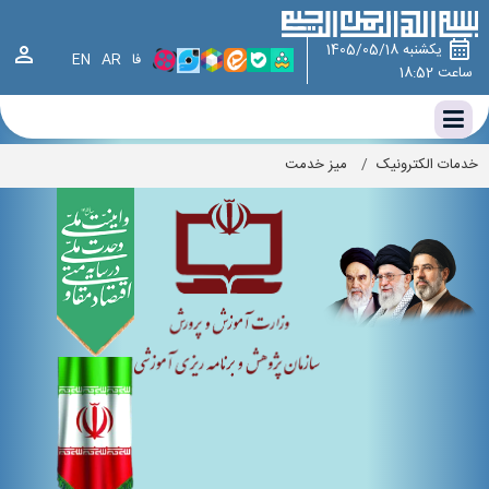
یکشنبه 1405/05/18
فا
AR
EN
ساعت 18:52
خدمات الکترونیک
/
میز خدمت