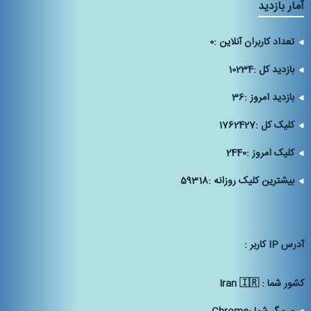
آمار بازدید
تعداد کاربران آنلاین :
0
بازدید کل :
10234
بازدید امروز :
36
کلیک کل :
1762427
کلیک امروز :
2440
بیشترین کلیک روزانه :
59318
آدرس IP كاربر :
كشور شما :
Iran 🇮🇷