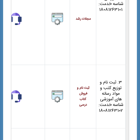
شناسه خدمت:
18081263101
مجلات رشد
3. ثبت نام و
توزیع کتب و
ثبت نام و
مواد رسانه
فروش
های آموزشی
کتاب
شناسه خدمت:
درسی
18081263102