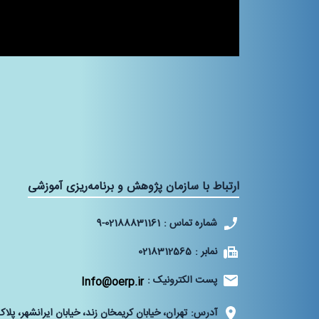
ارتباط با سازمان پژوهش و برنامه‌ریزی آموزشی
شماره تماس :
9-02188831161
نمابر :
0218312565
پست الکترونیک :
Info@oerp.ir
آدرس:
تهران، خیابان کریمخان زند، خیابان ایرانشهر، پلاک 70‌