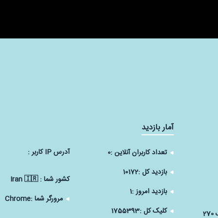
آمار بازدید
آدرس IP كاربر :
تعداد کاربران آنلاین :
0
بازدید کل :
10172
كشور شما :
Iran 🇮🇷
بازدید امروز :
1
مرورگر شما :
Chrome
کلیک کل :
1755393
2