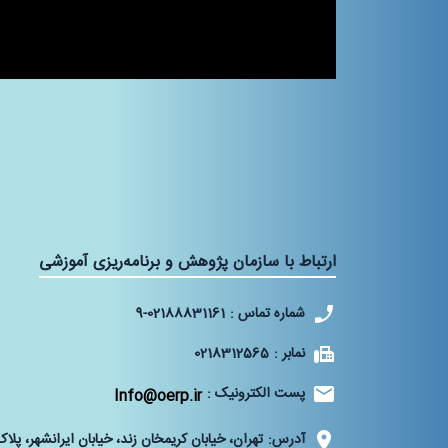
ارتباط با سازمان پژوهش و برنامه‌ریزی آموزشی
شماره تماس :
9-02188831161
نمابر :
0218312565
پست الکترونیک :
Info@oerp.ir
آدرس:
تهران، خیابان کریمخان زند، خیابان ایرانشهر، پلاک 70‌