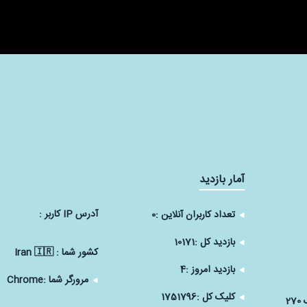
آمار بازدید
آدرس IP كاربر :
تعداد کاربران آنلاین :
0
بازدید کل :
10171
كشور شما :
Iran 🇮🇷
بازدید امروز :
4
مرورگر شما :
Chrome
کلیک کل :
1751796
2