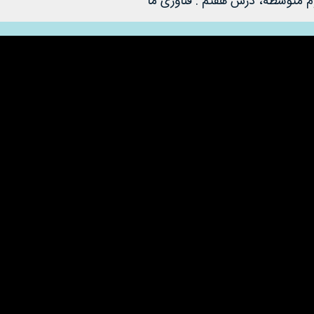
وم متوسطه، درس هفتم : فناوری ما