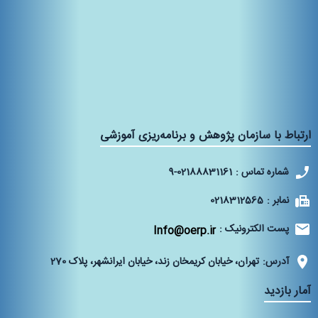
ارتباط با سازمان پژوهش و برنامه‌ریزی آموزشی
شماره تماس :
9-02188831161
نمابر :
0218312565
پست الکترونیک :
Info@oerp.ir
آدرس:
تهران، خیابان کریمخان زند، خیابان ایرانشهر، پلاک 270‌
آمار بازدید