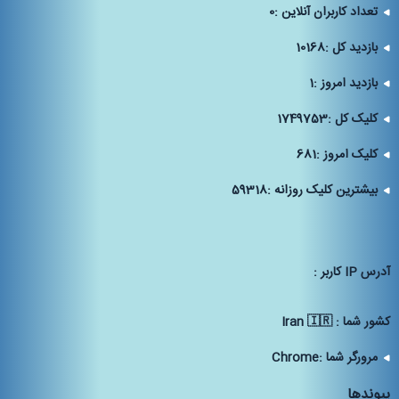
تعداد کاربران آنلاین :
0
بازدید کل :
10168
بازدید امروز :
1
کلیک کل :
1749753
کلیک امروز :
681
بیشترین کلیک روزانه :
59318
آدرس IP كاربر :
كشور شما :
Iran 🇮🇷
مرورگر شما :
Chrome
پیوندها