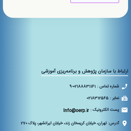
ارتباط با سازمان پژوهش و برنامه‌ریزی آموزشی
شماره تماس :
9-02188831161
نمابر :
0218312565
پست الکترونیک :
Info@oerp.ir
آدرس:
تهران، خیابان کریمخان زند، خیابان ایرانشهر، پلاک 270‌