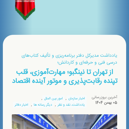
يادداشت مدیرکل دفتر برنامه‌ریزی و تألیف کتاب‌های
درسی فنی و حرفه‌ای و کاردانش؛
از تهران تا نینگبو؛ مهارت‌‌آموزی، قلب
تپنده رقابت‌پذیری و موتور آینده اقتصاد
آخرین بروزرسانی
,
,
اخبار سازمان
امور بین الملل
05 بهمن 1404
,
,
یادداشت، نقد و نظر
دیگر رسانه ها
اخبار دفاتر