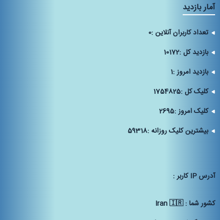
آمار بازدید
تعداد کاربران آنلاین :
0
بازدید کل :
10172
بازدید امروز :
1
کلیک کل :
1754825
کلیک امروز :
2695
بیشترین کلیک روزانه :
59318
آدرس IP كاربر :
كشور شما :
Iran 🇮🇷