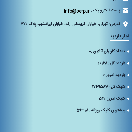
پست الکترونیک :
Info@oerp.ir
آدرس:
تهران، خیابان کریمخان زند، خیابان ایرانشهر، پلاک 270‌
آمار بازدید
تعداد کاربران آنلاین :
0
بازدید کل :
10168
بازدید امروز :
1
کلیک کل :
1749583
کلیک امروز :
511
بیشترین کلیک روزانه :
59318