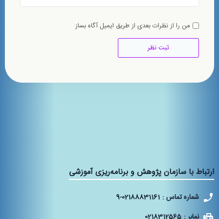
من را از نظرات بعدی از طریق ایمیل آگاه بساز
ارتباط با سازمان پژوهش و برنامه‌ریزی آموزشی
شماره تماس :
9-02188831161
نمابر :
0218312565