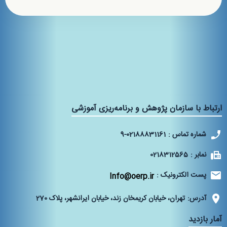
ارتباط با سازمان پژوهش و برنامه‌ریزی آموزشی
شماره تماس :
9-02188831161
نمابر :
0218312565
پست الکترونیک :
Info@oerp.ir
آدرس:
تهران، خیابان کریمخان زند، خیابان ایرانشهر، پلاک 270‌
آمار بازدید