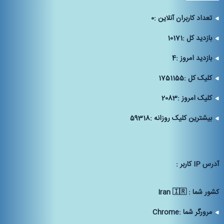
تعداد کاربران آنلاین :
0
بازدید کل :
10171
بازدید امروز :
4
کلیک کل :
1751155
کلیک امروز :
2083
بیشترین کلیک روزانه :
59318
آدرس IP كاربر :
كشور شما :
Iran 🇮🇷
مرورگر شما :
Chrome