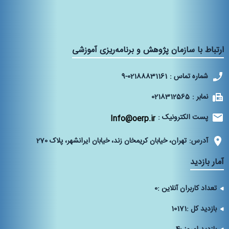
ارتباط با سازمان پژوهش و برنامه‌ریزی آموزشی
شماره تماس :
9-02188831161
نمابر :
0218312565
پست الکترونیک :
Info@oerp.ir
آدرس:
تهران، خیابان کریمخان زند، خیابان ایرانشهر، پلاک 270‌
آمار بازدید
تعداد کاربران آنلاین :
0
بازدید کل :
10171