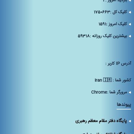
بازدید امروز :
4
کلیک کل :
1750663
کلیک امروز :
1591
بیشترین کلیک روزانه :
59318
آدرس IP كاربر :
كشور شما :
Iran 🇮🇷
مرورگر شما :
Chrome
پیوندها
پایگاه دفتر مقام معظم رهبری