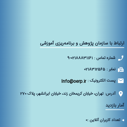
ارتباط با سازمان پژوهش و برنامه‌ریزی آموزشی
شماره تماس :
9-02188831161
نمابر :
0218312565
پست الکترونیک :
Info@oerp.ir
آدرس:
تهران، خیابان کریمخان زند، خیابان ایرانشهر، پلاک 270‌
آمار بازدید
تعداد کاربران آنلاین :
0