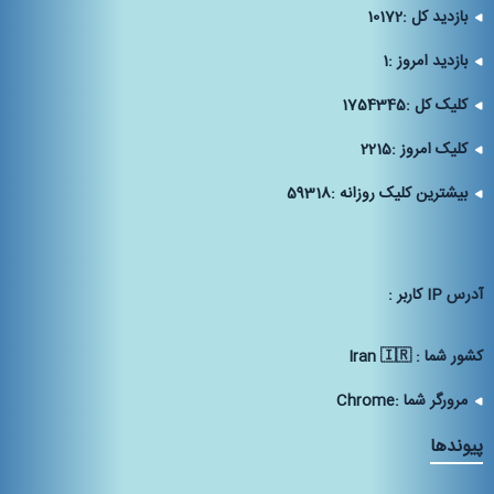
بازدید کل :
10172
بازدید امروز :
1
کلیک کل :
1754345
کلیک امروز :
2215
بیشترین کلیک روزانه :
59318
آدرس IP كاربر :
كشور شما :
Iran 🇮🇷
مرورگر شما :
Chrome
پیوندها