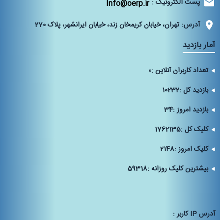
پست الکترونیک :
Info@oerp.ir
آدرس:
تهران، خیابان کریمخان زند، خیابان ایرانشهر، پلاک 270‌
آمار بازدید
تعداد کاربران آنلاین :
0
بازدید کل :
10232
بازدید امروز :
34
کلیک کل :
1762135
کلیک امروز :
2148
بیشترین کلیک روزانه :
59318
آدرس IP كاربر :