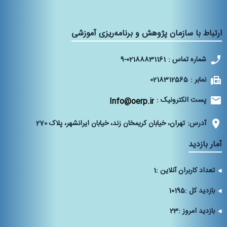
ارتباط با سازمان پژوهش و برنامه‌ریزی آموزشی
شماره تماس :
9-02188831161
نمابر :
0218312565
پست الکترونیک :
Info@oerp.ir
آدرس:
تهران، خیابان کریمخان زند، خیابان ایرانشهر، پلاک 270‌
آمار بازدید
تعداد کاربران آنلاین :
1
بازدید کل :
10195
بازدید امروز :
23