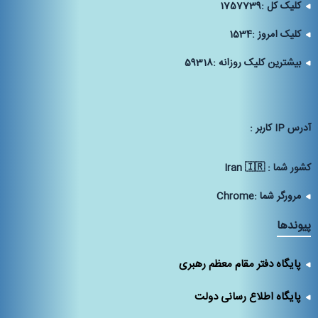
کلیک کل :
1757739
کلیک امروز :
1534
بیشترین کلیک روزانه :
59318
آدرس IP كاربر :
كشور شما :
Iran 🇮🇷
مرورگر شما :
Chrome
پیوندها
پایگاه دفتر مقام معظم رهبری
پایگاه اطلاع رسانی دولت