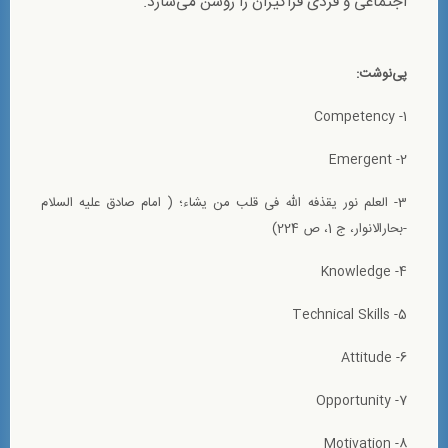
اجتماعی و فردی فراگیران را روشن می‌سازد.
پی‌‌نوشت:
1- Competency
2- Emergent
3- العلم نور یقذفه الله فی قلب من یشاء؛ ( امام صادق عليه السلام
-بحارالانوار، ج 1، ص 224)
4- Knowledge
5- Technical Skills
6- Attitude
7- Opportunity
8- Motivation