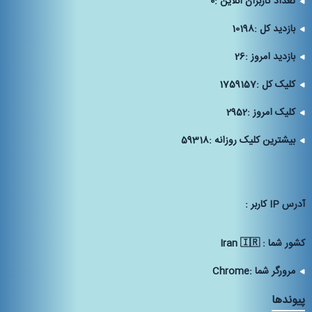
تعداد کاربران آنلاین :
0
بازدید کل :
10198
بازدید امروز :
26
کلیک کل :
1759157
کلیک امروز :
2952
بیشترین کلیک روزانه :
59318
آدرس IP كاربر :
كشور شما :
Iran 🇮🇷
مرورگر شما :
Chrome
پیوندها