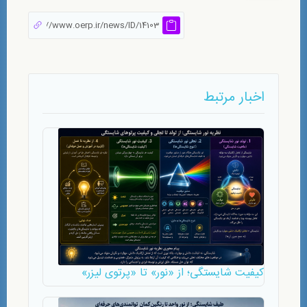
اخبار مرتبط
کیفیت شایستگی؛ از «نور» تا «پرتوی لیزر»